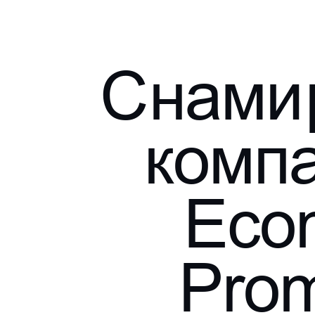
С
н
а
м
и
к
о
м
п
E
c
o
P
r
o