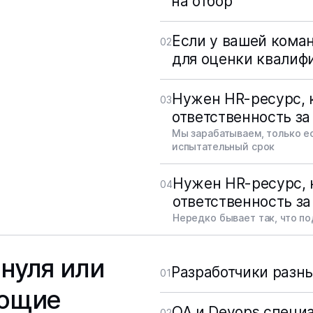
на отбор
Если у вашей кома
02
для оценки квалиф
Нужен HR-ресурс, к
03
ответственность за
Мы зарабатываем, только е
испытательный срок
Нужен HR-ресурс, к
04
ответственность за
Нередко бывает так, что по
нуля или
Разработчики разных
01
ающие
QA и Devops специ
02