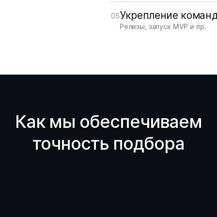
Укрепление коман
05
Релизы, запуск MVP и пр.
Как мы обеспечиваем
точность подбора