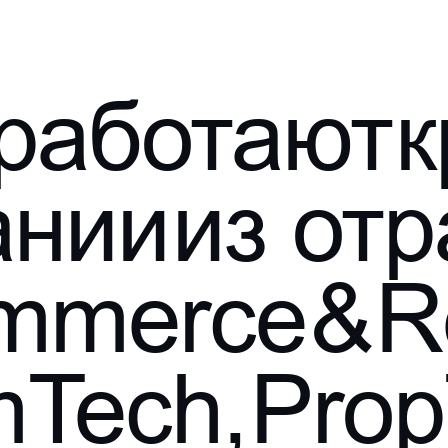
р
а
б
о
т
а
ю
т
к
а
н
и
и
и
з
о
т
р
m
m
e
r
c
e
&
R
m
T
e
c
h
,
P
r
o
p