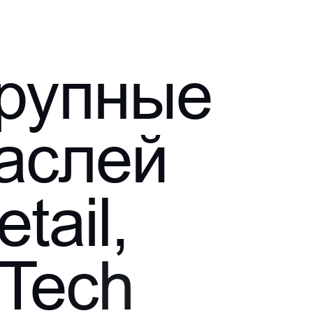
р
у
п
н
ы
е
а
с
л
е
й
e
t
a
i
l
,
T
e
c
h