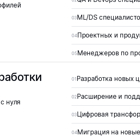
офилей
ML/DS специалист
03
Проектных и прод
04
Менеджеров по пр
05
работки
Разработка новых ц
01
Расширение и под
02
с нуля
Цифровая трансфор
03
Миграция на новые
04