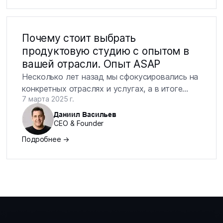
частности, с интернет-магазинами. В этой
статье на примере одного из наших кейсов
мы расскажем, как повысили средний чек и
Почему стоит выбрать
увеличили конверсию интернет-магазина в
продуктовую студию с опытом в
сегменте DIY.
вашей отрасли. Опыт ASAP
Несколько лет назад мы сфокусировались на
конкретных отраслях и услугах, а в итоге
7 марта 2025 г.
вырастили продукты наших клиентов и
выросли сами. Сегодня клиенты работают с
Даниил Васильев
CEO & Founder
нами более 3-х лет — в частности, благодаря
продуктовому подходу и отраслевой
Подробнее →
экспертизе. В статье расскажем, как нам
удалось этого добиться и почему наш
подход действительно работает.