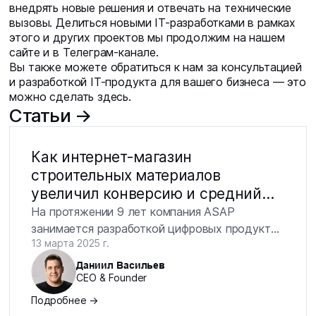
внедрять новые решения и отвечать на технические
вызовы. Делиться новыми IT-разработками в рамках
этого и других проектов мы продолжим на нашем
сайте и в Телеграм-канале.
Вы также можете обратиться к нам за консультацией
и разработкой IT-продукта для вашего бизнеса — это
можно сделать
здесь.
Статьи →
Как интернет-магазин
строительных материалов
увеличил конверсию и средний
чек
На протяжении 9 лет компания ASAP
занимается разработкой цифровых продуктов
13 марта 2025 г.
— программного обеспечения, приложений и
сайтов. Мы разрабатываем проекты как с
Даниил Васильев
CEO & Founder
нуля, так и развиваем то, что нуждается в
усилении. За это время мы наработали
Подробнее →
большую экспертизу с разными нишами, в